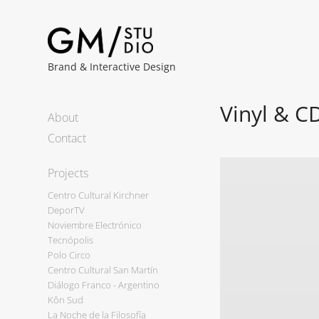
Brand & Interactive Design
Vinyl & C
About
Contact
Projects
Centro Cultural Kirchner
DeporTV
Noviembre Electrónico
Tecnópolis
Polo Circo
Centro Cultural San Martín
Diálogo Franco - Argentino
Kôn Sud
La Noche de la Filosofía